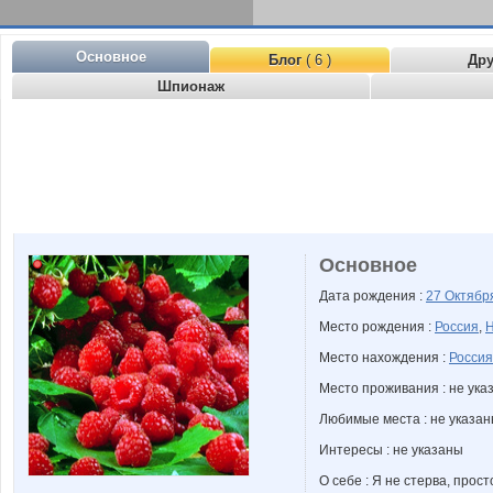
Основное
Блог
( 6 )
Др
Шпионаж
Основное
Дата рождения :
27 Октяб
Место рождения :
Россия
,
Н
Место нахождения :
Россия
Место проживания : не ука
Любимые места : не указа
Интересы : не указаны
О себе : Я не стерва, прос