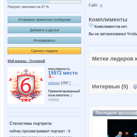
Сайт :
о
Портрет заполнен на 57 %
Комплименты
Отправить приватное сообщение
Комплиментов нет.
Добавить в друзья
Вы не авторизованы! Чтоб
Игнорировать
Сделать подарок
Метки лидеров
Мой малыш - Основной
популярность:
15972 место
-6 ↓
рейтинг
1707
?
Интервью (5)
Привилегированный
пользователь
6
уровня
Последние
фотогра
Статистика портрета:
сейчас просматривают портрет - 0